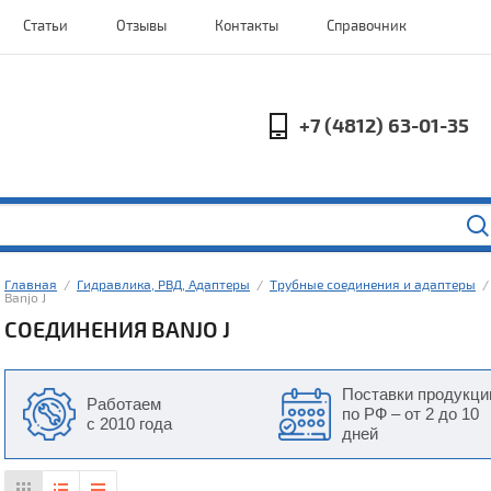
Статьи
Отзывы
Контакты
Справочник
+7 (4812) 63-01-35
Главная
  /  
Гидравлика, РВД, Адаптеры
  /  
Трубные соединения и адаптеры
  /
Banjo J
СОЕДИНЕНИЯ BANJO J
Поставки продукци
Работаем
по РФ – от 2 до 10
с 2010 года
дней